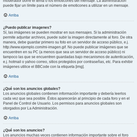
moderador borre el tema o los emoticones del mensaje. La administración
puede fijar un límite para el número de emoticones a utilizar en un mensaje.
Arriba
¿Puedo publicar imagenes?
Sí, las imágenes se pueden mostrar en sus mensajes. Si la administración
permite adjuntar archivos, puede subir la imagen directamente al foro. De otra
manera, debe guardar primero su foto en un servidor de acceso público, e.j.
http://www.ejemplo.com/mi-imagen.gif. No puede publicar imágenes que se
encuentren en su PC (a menos que sea un servidor de acceso público) ni
tampoco las que se encuentren guardadas bajo mecanismos de autenticación,
e.j. hotmail o yahoo correo, sitios protegidos por contraseñas, etc. Para exhibir
imágenes utilice el BBCode con la etiqueta [img].
Arriba
¿Qué son los anuncios globales?
Los anuncios globales contienen información importante y debería leerlos
cada vez que sea posible. Éstos aparecerán al principio de cada foro y en el
Panel de Control de Usuario. Los permisos para anuncios globales son
otorgados por La Administración.
Arriba
¿Qué son los anuncios?
Los anuncios muchas veces contienen información importante sobre el foro