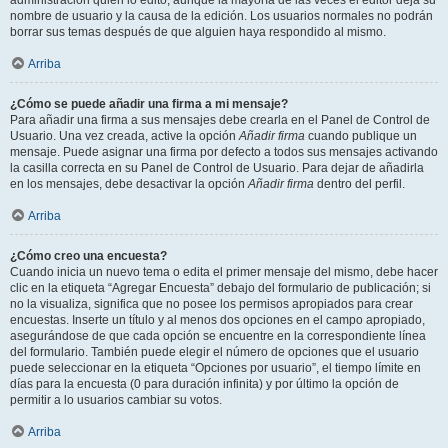
administración quién lo editó, aunque la mayoría de las veces el editor deja su
nombre de usuario y la causa de la edición. Los usuarios normales no podrán
borrar sus temas después de que alguien haya respondido al mismo.
Arriba
¿Cómo se puede añadir una firma a mi mensaje?
Para añadir una firma a sus mensajes debe crearla en el Panel de Control de
Usuario. Una vez creada, active la opción
Añadir firma
cuando publique un
mensaje. Puede asignar una firma por defecto a todos sus mensajes activando
la casilla correcta en su Panel de Control de Usuario. Para dejar de añadirla
en los mensajes, debe desactivar la opción
Añadir firma
dentro del perfil.
Arriba
¿Cómo creo una encuesta?
Cuando inicia un nuevo tema o edita el primer mensaje del mismo, debe hacer
clic en la etiqueta “Agregar Encuesta” debajo del formulario de publicación; si
no la visualiza, significa que no posee los permisos apropiados para crear
encuestas. Inserte un título y al menos dos opciones en el campo apropiado,
asegurándose de que cada opción se encuentre en la correspondiente línea
del formulario. También puede elegir el número de opciones que el usuario
puede seleccionar en la etiqueta “Opciones por usuario”, el tiempo límite en
días para la encuesta (0 para duración infinita) y por último la opción de
permitir a lo usuarios cambiar su votos.
Arriba