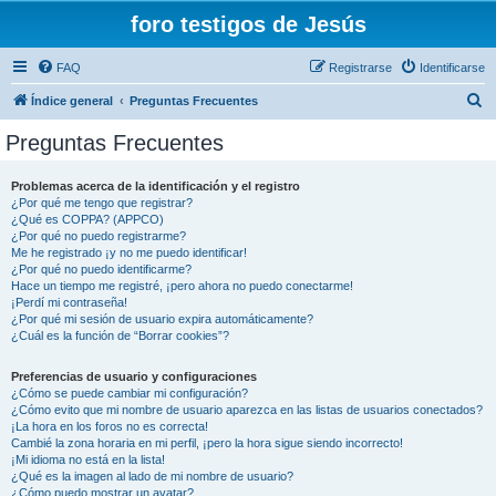
foro testigos de Jesús
FAQ
Registrarse
Identificarse
B
Índice general
Preguntas Frecuentes
u
Preguntas Frecuentes
s
c
Problemas acerca de la identificación y el registro
¿Por qué me tengo que registrar?
a
¿Qué es COPPA? (APPCO)
r
¿Por qué no puedo registrarme?
Me he registrado ¡y no me puedo identificar!
¿Por qué no puedo identificarme?
Hace un tiempo me registré, ¡pero ahora no puedo conectarme!
¡Perdí mi contraseña!
¿Por qué mi sesión de usuario expira automáticamente?
¿Cuál es la función de “Borrar cookies”?
Preferencias de usuario y configuraciones
¿Cómo se puede cambiar mi configuración?
¿Cómo evito que mi nombre de usuario aparezca en las listas de usuarios conectados?
¡La hora en los foros no es correcta!
Cambié la zona horaria en mi perfil, ¡pero la hora sigue siendo incorrecto!
¡Mi idioma no está en la lista!
¿Qué es la imagen al lado de mi nombre de usuario?
¿Cómo puedo mostrar un avatar?