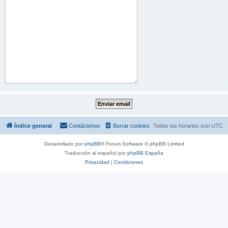
Índice general
Contáctenos
Borrar cookies
Todos los horarios son
UTC
Desarrollado por
phpBB
® Forum Software © phpBB Limited
Traducción al español por
phpBB España
Privacidad
|
Condiciones