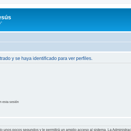
esús
s"
trado y se haya identificado para ver perfiles.
n esta sesión
olo unos pocos segundos y le permitirá un amplio acceso al sistema. La Administra