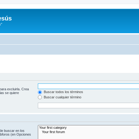
esús
s"
para excluirla. Crea
Buscar todos los términos
las se quiere
Buscar cualquier término
de buscar en los
subforos (en Opciones