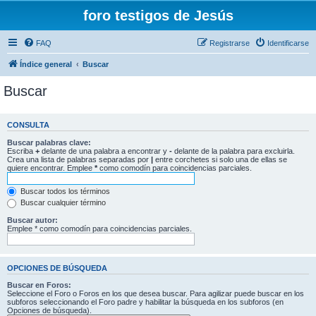
foro testigos de Jesús
FAQ
Registrarse
Identificarse
Índice general
Buscar
Buscar
CONSULTA
Buscar palabras clave:
Escriba
+
delante de una palabra a encontrar y
-
delante de la palabra para excluirla.
Crea una lista de palabras separadas por
|
entre corchetes si solo una de ellas se
quiere encontrar. Emplee
*
como comodín para coincidencias parciales.
Buscar todos los términos
Buscar cualquier término
Buscar autor:
Emplee * como comodín para coincidencias parciales.
OPCIONES DE BÚSQUEDA
Buscar en Foros:
Seleccione el Foro o Foros en los que desea buscar. Para agilizar puede buscar en los
subforos seleccionando el Foro padre y habilitar la búsqueda en los subforos (en
Opciones de búsqueda).