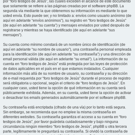
por “foro testigos de Jesús”, las cuales exceden el alcance de este documento
que solamente se refiere a las páginas creadas por el software phpBB. La
segunda vía mediante la que obtenemos su información es mediante lo que
usted envía. Esto puede ser, y no limitado a: envíos como usuario anónimo (de
aquí en adelante “envíos anónimos”), su registro en “foro testigos de Jesús”
(de aquí en adelante “su cuenta”) y mensajes enviados por usted después de
registrarse y mientras se haya identificado (de aquí en adelante “sus
mensajes”).
Su cuenta como mínimo constará de un nombre único de identificación (de
aquí en adelante “su nombre de usuario”), una contraseña personal empleada
para la identificación (de aquí en adelante “su contraseña”) y una dirección de
email personal válida (de aquí en adelante “su email”). La información de su
cuenta en “foro testigos de Jesús” está protegida por las leyes de protección
de datos aplicables en el país en el que estamos instalados. Cualquier
información más allá de su nombre de usuario, su contraseña y su dirección
de e-mail requerida por “foro testigos de Jesús” durante el proceso de registro
será obligatoria u opcional, según el criterio de “foro testigos de Jesús”. En
cualquier caso, usted tiene la opción de qué información en su cuenta será
públicamente exhibida. Además, en su cuenta, usted tiene la opción de activar
o desactivar los emails generados automáticamente por el software phpBB.
Su contraseña está encriptada (cifrado de una vía) por lo tanto está segura.
Sin embargo, se recomienda que no emplee la misma contraseña en
diferentes websites. Su contraseña garantiza el acceso a su cuenta en “foro
testigos de Jesús”, por favor guárdela cuidadosamente y bajo ninguna
circunstancia ningún miembro “foro testigos de Jesús”, phpBB u otra tercera
parte, legítimamente le preguntará su contraseña. Si olvidó la contraseña de