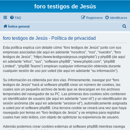
foro testigos de Jesús
FAQ
Registrarse
Identificarse
B
Índice general
u
foro testigos de Jesús - Política de privacidad
s
c
Esta política explica con detalle cómo “foro testigos de Jesús” junto con sus
empresas asociadas (de aquí en adelante “nosotros”, “nos”, “nuestro”, “foro
a
testigos de Jesús”, “https://www.testigosdejesus.org/phpbb”) y phpBB (de aquí
r
en adelante “ellos”, “sus”, “software phpBB”, “www.phpbb.com”, “phpBB
Limited”, “phpBB Teams”) emplean cualquier información obtenida durante
cualquier sesión de uso por usted (de aquí en adelante “su información”).
Su información es obtenida por dos vías. Primeramente, navegar por “foro
testigos de Jesús” hará al software phpBB crear un número de cookies, las
cuales son un pequeño archivo de texto que se descargan en los archivos
temporales del navegador de su PC. Las primeras dos cookies sólo contienen
un identificador de usuario (de aquí en adelante “user-id”) y un identificador de
sesión anónima (de aquí en adelante “session-id”), automáticamente asignada
a usted por el software phpBB. Una tercera cookie se creará una vez que haya
navegado por temas en “foro testigos de Jesús” y se emplea para registrar
cuales han sido leídos, con objeto de optimizar su experiencia de usuario.
Además podemos crear cookies externas al software phpBB mientras navega